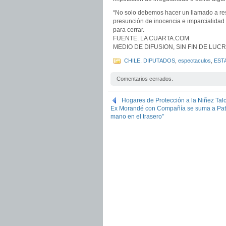
“No solo debemos hacer un llamado a resp
presunción de inocencia e imparcialidad 
para cerrar.
FUENTE. LA CUARTA.COM
MEDIO DE DIFUSION, SIN FIN DE LU
CHILE
,
DIPUTADOS
,
espectaculos
,
EST
Comentarios cerrados.
Hogares de Protección a la Niñez Tal
Ex Morandé con Compañía se suma a Paty C
mano en el trasero”