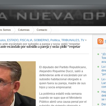
es Somos
Columnas
Contacto
ulos
,
ESTADO
,
FISCALIA
,
GOBIERNO
,
Politica
,
TRIBUNALES
,
TV
>
o ante escándalo por subsidio a pareja y socia: pidió “respetar
ante escándalo por subsidio a pareja y socia: pidió “respetar
“¡E
Tol
acu
La 
El diputado del Partido Republicano,
dir
Alejandro Riquelme Ducci, salió a
“pr
defenderse ante el escándalo por un
subsidio habitacional otorgado a
Le 
Lar
quien fuera su pareja, madre de sus
con
hijos y socia empresarial.
Hay
La polémica estalló esta semana
det
cuando se supo que el Ministerio
se 
Público abrió una causa penal por el
Des
subsidio de vivienda otorgado a