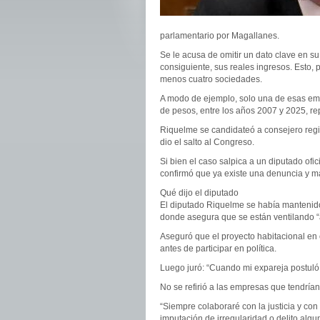
parlamentario por Magallanes.
Se le acusa de omitir un dato clave en s
consiguiente, sus reales ingresos. Esto, 
menos cuatro sociedades.
A modo de ejemplo, solo una de esas emp
de pesos, entre los años 2007 y 2025, re
Riquelme se candidateó a consejero reg
dio el salto al Congreso.
Si bien el caso salpica a un diputado ofici
confirmó que ya existe una denuncia y man
Qué dijo el diputado
El diputado Riquelme se había mantenido 
donde asegura que se están ventilando “a
Aseguró que el proyecto habitacional e
antes de participar en política.
Luego juró: “Cuando mi expareja postuló
No se refirió a las empresas que tendrían
“Siempre colaboraré con la justicia y co
imputación de irregularidad o delito algun