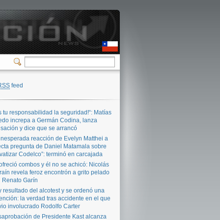
RSS
feed
s tu responsabilidad la seguridad!“: Matías
edo increpa a Germán Codina, lanza
sación y dice que se arrancó
inesperada reacción de Evelyn Matthei a
ecta pregunta de Daniel Matamala sobre
ivatizar Codelco”: terminó en carcajada
ofreció combos y él no se achicó: Nicolás
raín revela feroz encontrón a grito pelado
 Renato Garín
 resultado del alcotest y se ordenó una
ención: la verdad tras accidente en el que
vio involucrado Rodolfo Carter
aprobación de Presidente Kast alcanza