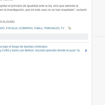
etar el principio de igualdad ante la ley, sino que además la
en la investigación, que en este caso no se han respetado”, reclamó
CRO ALGUNO
ADO
,
FISCALIA
,
GOBIERNO
,
Politica
,
TRIBUNALES
,
TV
ca bajo el fuego de bandas criminales
ofré y barre con Belloni: recordó episodio donde le puso “la