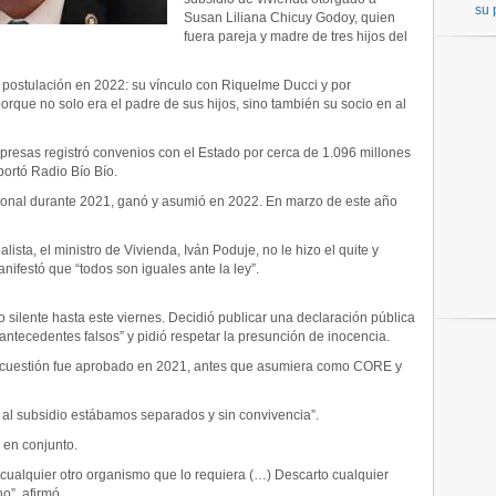
su 
Susan Liliana Chicuy Godoy, quien
fuera pareja y madre de tres hijos del
u postulación en 2022: su vínculo con Riquelme Ducci y por
porque no solo era el padre de sus hijos, sino también su socio en al
resas registró convenios con el Estado por cerca de 1.096 millones
portó Radio Bío Bío.
ional durante 2021, ganó y asumió en 2022. En marzo de este año
alista, el ministro de Vivienda, Iván Poduje, no le hizo el quite y
ifestó que “todos son iguales ante la ley”.
silente hasta este viernes. Decidió publicar una declaración pública
ntecedentes falsos” y pidió respetar la presunción de inocencia.
n cuestión fue aprobado en 2021, antes que asumiera como CORE y
 al subsidio estábamos separados y sin convivencia”.
 en conjunto.
n cualquier otro organismo que lo requiera (…) Descarto cualquier
o”, afirmó.