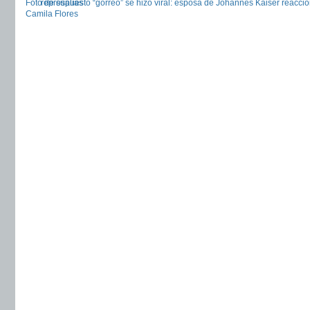
Foto de supuesto “gorreo” se hizo viral: esposa de Johannes Kaiser reaccio
represalias
Camila Flores