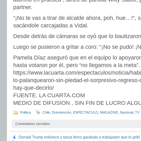
partner.
“¡No te vas a tirar de alcalde ahora, poh, hue…!“, 
sacándole carcajadas a Vidal.
Desde detrás de cámaras se oyó que lo bautizaron 
Luego se pusieron a gritar a coro: “¡No se pudo! ¡
Pamela Díaz aseguró que en el equipo lo apoyaro
hasta votaron por él, pero “no llegamos a la meta”.
https://www.lacuarta.com/espectaculos/noticia/hab
lo-palanquearon-sin-piedad-el-sorpresivo-regreso-d
hay-que-decirlo/
FUENTE. LA CUARTA.COM
MEDIO DE DIFUSION , SIN FIN DE LUCRO AL
Politica
Chile
,
Entretenciòn
,
ESPECTACULO
,
MAGAZINE
,
Nacional
,
TV
Comentarios cerrados.
Donald Trump enfurece y lanza feroz garabato a trabajador que le gritó