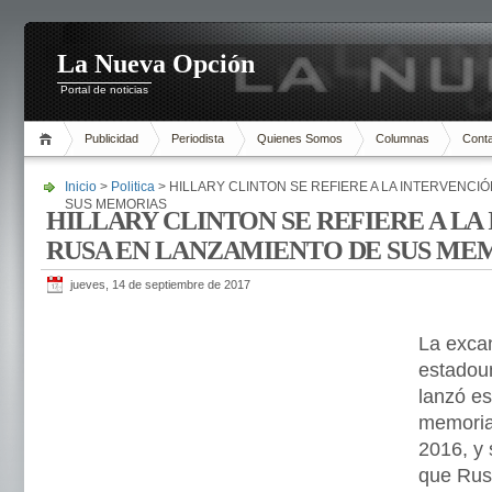
La Nueva Opción
Portal de noticias
Publicidad
Periodista
Quienes Somos
Columnas
Cont
Inicio
>
Politica
> HILLARY CLINTON SE REFIERE A LA INTERVENCI
SUS MEMORIAS
HILLARY CLINTON SE REFIERE A LA
RUSA EN LANZAMIENTO DE SUS ME
jueves, 14 de septiembre de 2017
La excan
estadoun
lanzó es
memoria
2016, y 
que Rusi