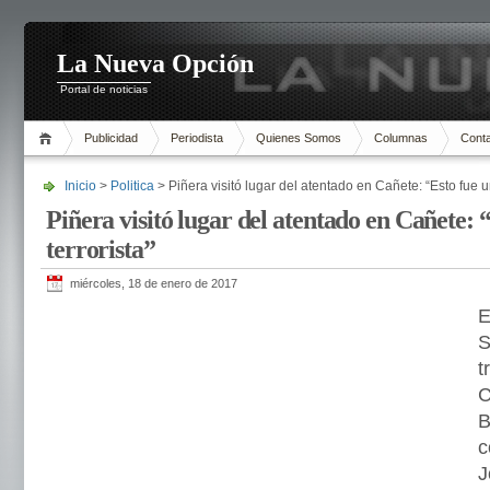
La Nueva Opción
Portal de noticias
Publicidad
Periodista
Quienes Somos
Columnas
Cont
Inicio
>
Politica
> Piñera visitó lugar del atentado en Cañete: “Esto fue un
Piñera visitó lugar del atentado en Cañete: “
terrorista”
miércoles, 18 de enero de 2017
E
S
t
C
B
c
J